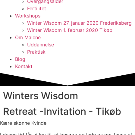
Overgangsalder
Fertilitet
Workshops
Winter Wisdom 27. januar 2020 Frederiksberg
Winter Wisdom 1. februar 2020 Tikøb
Om Malene
Uddannelse
Praktisk
Blog
Kontakt
Winters Wisdom​
Retreat -Invitation​ - Tikøb
Kære skønne Kvinde
I denne tid får vi lov til, at besøge og lade os om-favne af